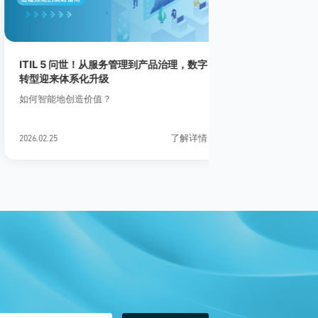
ITIL 5 问世！从服务管理到产品治理，数字
运维工单管理
转型迎来体系化升级
核心能力解析
如何智能地创造价值？
在企业IT体系
管理平台”已经
一。无论是服务
了解详情
>
2026.02.25
2026.04.24
统故障，最终都
进行记录、分派
维工单管理平台
口与流转中枢”