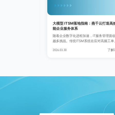
决方案实践指南
大模型 ITSM落地指南：燕千云打造高效智
能企业服务体系
方案实践指南?可
随着企业数字化进程加速，IT服务管理面临越来
的同事免费为业务
越多挑战。传统ITSM系统在应对高频工单、跨
新的IT运维平台
部门协作和复杂变更时，往往暴露出知识分散
了解详情
了解详情
>
2026.03.30
ITSM平台的
响应滞后和流程割裂的问题。在此背景下，大
型 ITSM应运而生，成为企业提升服务效率和质
量的关键工具。甄知科技的燕千云平台，通过
合大模型能力与企业服务流程，实现从知识管
到流程自动化的端到端智能服务闭环，为企业
供可量化的运营价值。