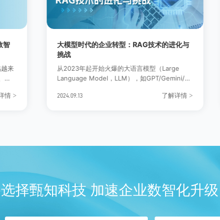
大模型时代的企业转型：RAG技术的进化与
挑战
从2023年起开始火爆的大语言模型（Large
Language Model，LLM），如GPT/Gemini/通
、
义千问/GLM/文心一言/豆包等，经过了一年多
了解详情
>
>
2024.09.13
模
的比拼和进化，已经几乎涵盖了所有通用性、常
识性的知识和理解力；
整
理
提
选择甄知科技 加速企业数智化升级