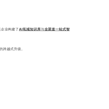
该企业构建了
AI私域知识库
与
全渠道一站式智
的跨越式升级。
。