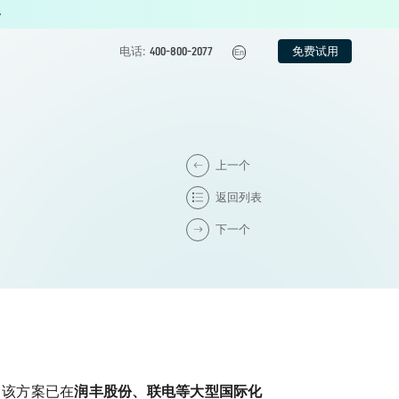
免费试用
电话:
400-800-2077
En
上一个
返回列表
下一个
。
该方案已在
润丰股份、联电等大型国际化