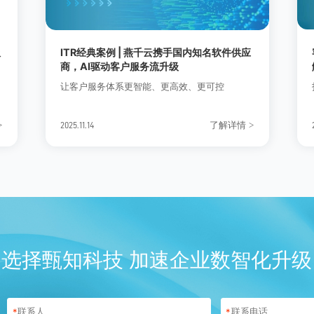
服
ITR经典案例 | 燕千云携手国内知名软件供应
商，AI驱动客户服务流升级
在
让客户服务体系更智能、更高效、更可控
了解详情
>
>
2025.11.14
，
越
，
选择甄知科技 加速企业数智化升级
*
*