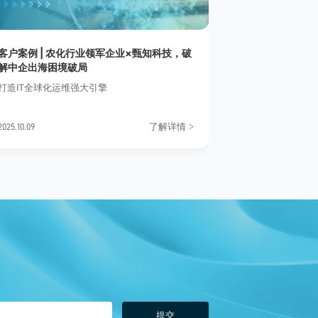
客户案例 | 农化行业领军企业×甄知科技，破
自动化运维平
解中企出海困境破局
向对比
打造IT全球化运维强大引擎
自动化运维平台
趋复杂的背景下
问题：自动化运
了解详情
>
2025.10.09
2026.03.24
表面上是在比较
对“效率、稳定
的快速渗透，自
具，而逐渐演变
台。
提交