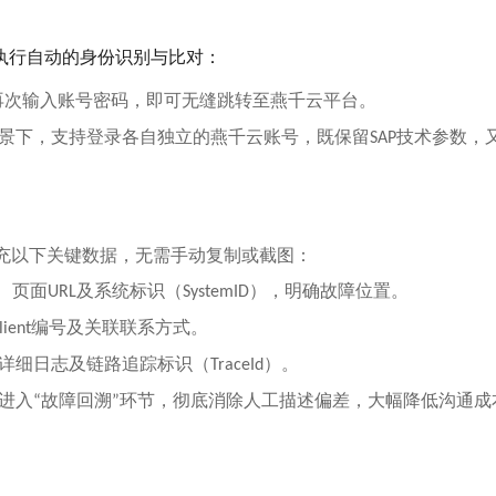
执行自动的身份识别与比对：
再次输入账号密码，即可无缝跳转至燕千云平台。
景下，支持登录各自独立的燕千云账号，既保留
技术参数，
SAP
充以下关键数据，无需手动复制或截图：
、页面
及系统标识（
），明确故障位置。
URL
SystemID
编号及关联联系方式。
lient
详细日志及链路追踪标识（
）。
TraceId
进入
故障回溯
环节，彻底消除人工描述偏差，大幅降低沟通成
“
”