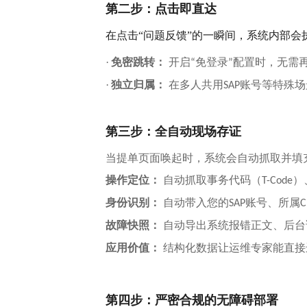
第二步：点击即直达
在点击
“问题反馈”的一瞬间，系统内部会
·
免密跳转：
开启
免登录
配置时，无需
“
”
·
独立归属：
在多人共用
账号等特殊场
SAP
第三步：全自动现场存证
当提单页面唤起时，系统会自动抓取并填
操作定位：
自动抓取事务代码（
）
T-Code
身份识别：
自动带入您的
账号、所属
SAP
C
故障快照：
自动导出系统报错正文、后台
应用价值：
结构化数据让运维专家能直接
第四步：严密合规
的
无障碍部署