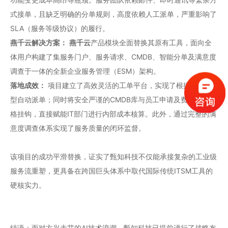
式接单，且缺乏明确的分单规则，高度依赖人工派单，严重影响了
SLA（服务等级协议）的履行。
燕千云解决方案：
燕千云
产品模块全面替换其原有工具，面向全
体用户构建了集服务门户、服务请求、CMDB、智能分单及满意度
调查于一体的全新企业服务管理（ESM）架构。
落地成效：
项目建立了高效灵活的工单平台，实现了根据服务类
型自动派单；同时将安全严谨的CMDB库与员工申请及费用项目严
格挂钩，直接赋能IT部门进行内部成本核算。此外，通过完整的满
意度调查体系实现了服务质量的闭环监督。
该项目的成功平滑替换，证实了甄知科技不仅能承接复杂的工业级
服务流重塑，更具备在跨国巨头体系中取代国际传统ITSM工具的
硬核实力。
结语：面对方兴未艾的AI技术浪潮，甄知科技已提前进行了战略布