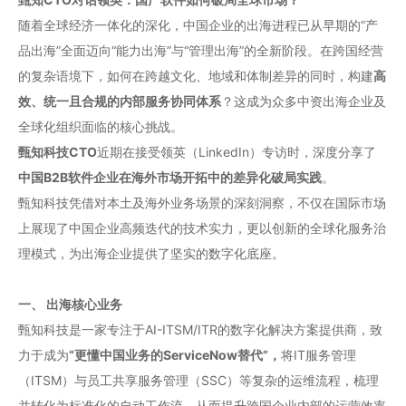
随着全球经济一体化的深化，中国企业的出海进程已从早期的“产
品出海”全面迈向“能力出海”与“管理出海”的全新阶段。在跨国经营
的复杂语境下，如何在跨越文化、地域和体制差异的同时，构建
高
效、统一且合规的内部服务协同体系
？这成为众多中资出海企业及
全球化组织面临的核心挑战。
甄知科技CTO
近期在接受领英（LinkedIn）专访时，深度分享了
中国B2B软件企业在海外市场开拓中的差异化破局实践
。
甄知科技凭借对本土及海外业务场景的深刻洞察，不仅在国际市场
上展现了中国企业高频迭代的技术实力，更以创新的全球化服务治
理模式，为出海企业提供了坚实的数字化底座。
一、
出海
核心业务
甄知科技是一家专注于AI-ITSM/ITR的数字化解决方案提供商，致
力于成为
“更懂中国业务的ServiceNow替代”，
将IT服务管理
（ITSM）与员工共享服务管理（SSC）等复杂的运维流程，梳理
并转化为标准化的自动工作流，从而提升跨国企业内部的运营效率