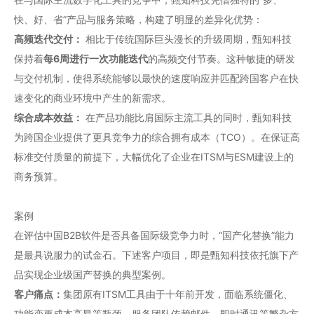
快、好、省”产品与服务策略，构建了明显的差异化优势：
高频迭代交付：
相比于传统国际巨头漫长的升级周期，甄知科技
保持着
每6周进行一次功能迭代
的高频交付节奏。这种敏捷的研发
与交付机制，使得系统能够以最快的速度响应并匹配跨国客户在快
速变化的商业环境中产生的新需求。
综合成本效益：
在产品功能比肩国际主流工具的同时，甄知科技
为跨国企业提供了更具竞争力的综合拥有成本（TCO）。在保证高
标准交付质量的前提下，大幅优化了企业在ITSM与ESM建设上的
商务预算。
案例
在评估中国B2B软件是否具备国际级竞争力时，“国产化替换”能力
是最具说服力的试金石。下述客户项目，即是甄知科技依托旗下产
品实现企业级国产替换的典型案例。
客户痛点：
集团原有ITSM工具由于十年前开发，面临系统僵化、
功能变更成本高昂等瓶颈。服务团队依赖邮件、即时通讯等繁杂方