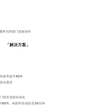
重构‌与‌跨部门高效协作
「解决方案」
流转效率提升
40%
差异化需求
门协作流程自动化
升
60%
，响应时长缩短至
30
分钟