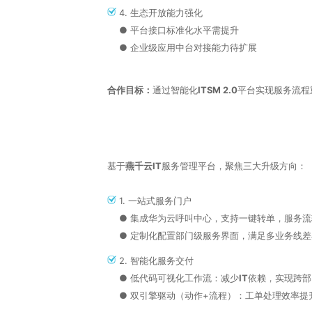
4. ‌‌生态开放能力强化
● 平台接口标准化水平需提升
● 企业级应用中台对接能力待扩展
合作目标‌：
通过‌智能化
ITSM 2.0
平台‌实现‌服务流程
基于
‌燕千云IT
服务管理平台‌，聚焦三大升级方向：
1. ‌‌‌一站式服务门户
● 集成‌华为云呼叫中心‌，支持一键转单，服务
● 定制化配置部门级服务界面，满足‌多业务线
2.‌‌‌ 智能化服务交付
● 低代码可视化工作流‌：减少
IT
依赖，实现跨部
●‌ 双引擎驱动‌（动作+流程）：工单处理效率提