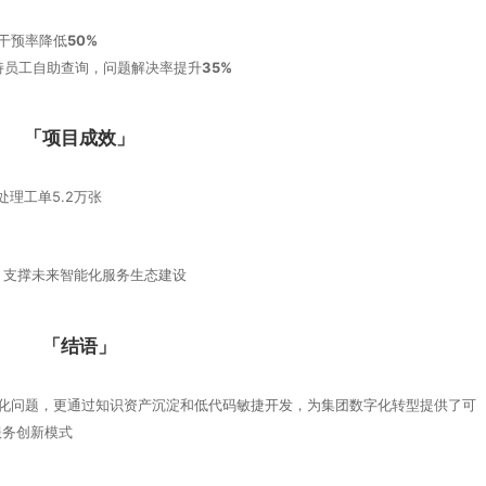
干预率降低
50%
持员工自助查询，问题解决率提升
35%
「项目成效」
处理工单‌5.2万张
用‌，支撑未来‌智能化服务生态‌建设
「结语」
僵化问题，更通过‌知识资产沉淀‌和‌低代码敏捷开发‌，为集团数字化转型提供了可
务创新模式‌